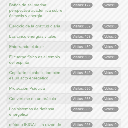
Baños de sal marina:
Visitas: 177
Votos: 0
perspectiva académica sobre
ósmosis y energía
Ejercicio de la gratitud diaria
Visitas: 332
Votos: 0
Las cinco energías vitales
Visitas: 453
Votos: 0
Enterrando el dolor
Visitas: 459
Votos: 0
El cuerpo físico es el templo
Visitas: 506
Votos: 0
del espíritu
Cepillarte el cabello también
Visitas: 543
Votos: 0
es un acto energético
Protección Psíquica
Visitas: 696
Votos: 0
Convertirse en un oráculo
Visitas: 865
Votos: 0
Los sistemas de defensa
Visitas: 885
Votos: 0
energética
método IKIGAI - La razón de
Visitas: 936
Votos: 0