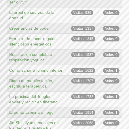
ser o vivir
El árbol de cuarzos de la
Visitas: 989
Votos: 0
gratitud
Crear anclas de poder
Visitas: 1317
Votos: 0
Ejercicio de hacer regalos
Visitas: 1345
Votos: 0
silenciosos energéticos
Respiración completa o
Visitas: 1537
Votos: 0
respiración yóguica
Cómo sanar a tu niño interior
Visitas: 1622
Votos: 1
Diario de manifestación,
Visitas: 1707
Votos: 0
escritura terapéutica
La práctica del Tonglen –
Visitas: 1732
Votos: 1
enviar y recibir en tibetano.
El punto aspirina o hegu
Visitas: 1914
Votos: 1
Jin Shin Jyutsu masajes en
Visitas: 2068
Votos: 0
los dedos. Equilibra tus