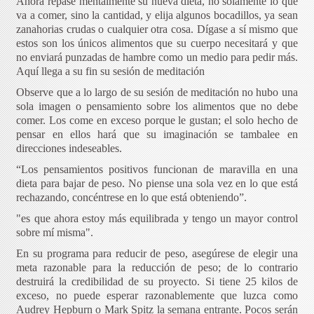
Ahora repase mentalmente su nueva dieta, no solamente lo que
va a comer, sino la cantidad, y elija algunos bocadillos, ya sean
zanahorias crudas o cualquier otra cosa. Dígase a sí mismo que
estos son los únicos alimentos que su cuerpo necesitará y que
no enviará punzadas de hambre como un medio para pedir más.
Aquí llega a su fin su sesión de meditación
Observe que a lo largo de su sesión de meditación no hubo una
sola imagen o pensamiento sobre los alimentos que no debe
comer. Los come en exceso porque le gustan; el solo hecho de
pensar en ellos hará que su imaginación se tambalee en
direcciones indeseables.
“Los pensamientos positivos funcionan de maravilla en una
dieta para bajar de peso. No piense una sola vez en lo que está
rechazando, concéntrese en lo que está obteniendo”.
"es que ahora estoy más equilibrada y tengo un mayor control
sobre mí misma".
En su programa para reducir de peso, asegúrese de elegir una
meta razonable para la reducción de peso; de lo contrario
destruirá la credibilidad de su proyecto. Si tiene 25 kilos de
exceso, no puede esperar razonablemente que luzca como
Audrey Hepburn o Mark Spitz la semana entrante. Pocos serán