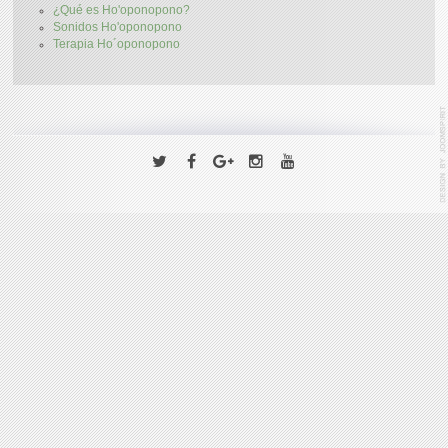
¿Qué es Ho'oponopono?
Sonidos Ho'oponopono
Terapia Ho´oponopono