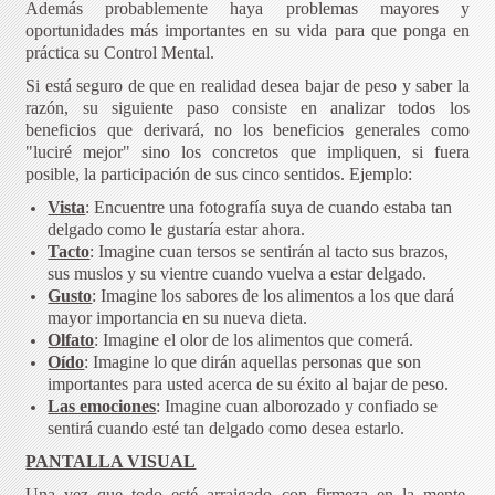
Además probablemente haya problemas mayores y
oportunidades más importantes en su vida para que ponga en
práctica su Control Mental.
Si está seguro de que en realidad desea bajar de peso y saber la
razón, su siguiente paso consiste en analizar todos los
beneficios que derivará, no los beneficios generales como
"luciré mejor" sino los concretos que impliquen, si fuera
posible, la participación de sus cinco sentidos. Ejemplo:
Vista
: Encuentre una fotografía suya de cuando estaba tan
delgado como le gustaría estar ahora.
Tacto
: Imagine cuan tersos se sentirán al tacto sus brazos,
sus muslos y su vientre cuando vuelva a estar delgado.
Gusto
: Imagine los sabores de los alimentos a los que dará
mayor importancia en su nueva dieta.
Olfato
: Imagine el olor de los alimentos que comerá.
Oído
: Imagine lo que dirán aquellas personas que son
importantes para usted acerca de su éxito al bajar de peso.
Las emociones
: Imagine cuan alborozado y confiado se
sentirá cuando esté tan delgado como desea estarlo.
PANTALLA VISUAL
Una vez que todo esté arraigado con firmeza en la mente,